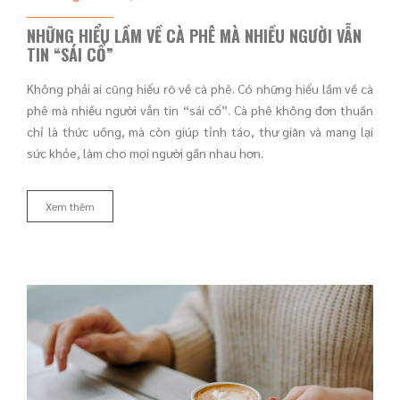
NHỮNG HIỂU LẦM VỀ CÀ PHÊ MÀ NHIỀU NGƯỜI VẪN
TIN “SÁI CỔ”
Không phải ai cũng hiểu rõ về cà phê. Có những hiểu lầm về cà
phê mà nhiều người vẫn tin “sái cổ”. Cà phê không đơn thuần
chỉ là thức uống, mà còn giúp tỉnh táo, thư giãn và mang lại
sức khỏe, làm cho mọi người gần nhau hơn.
Xem thêm