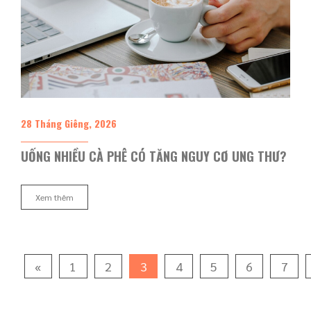
28 Tháng Giêng, 2026
UỐNG NHIỀU CÀ PHÊ CÓ TĂNG NGUY CƠ UNG THƯ?
Xem thêm
«
1
2
3
4
5
6
7