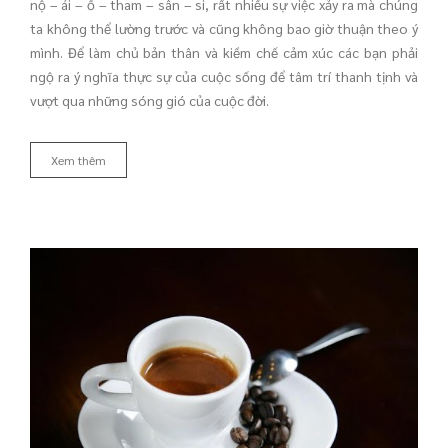
nộ – ái – ố – tham – sân – si, rất nhiều sự việc xảy ra mà chúng
ta không thể lường trước và cũng không bao giờ thuận theo ý
mình. Để làm chủ bản thân và kiềm chế cảm xúc các bạn phải
ngộ ra ý nghĩa thực sự của cuộc sống để tâm trí thanh tịnh và
vượt qua những sóng gió của cuộc đời.
Xem thêm